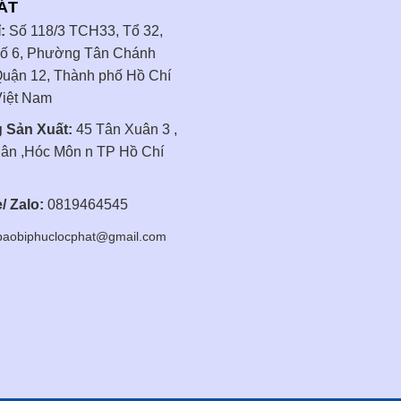
ÁT
:
Số 118/3 TCH33, Tổ 32,
ố 6, Phường Tân Chánh
Quận 12, Thành phố Hồ Chí
Việt Nam
 Sản Xuất:
45 Tân Xuân 3 ,
ân ,Hóc Môn n TP Hồ Chí
/ Zalo:
0819464545
aobiphuclocphat@gmail.com