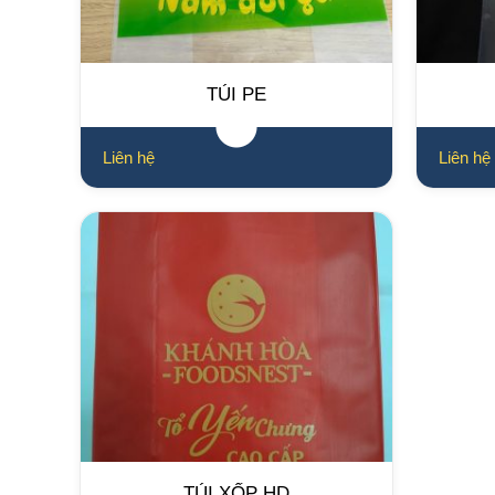
TÚI PE
TÚI XỐP HD