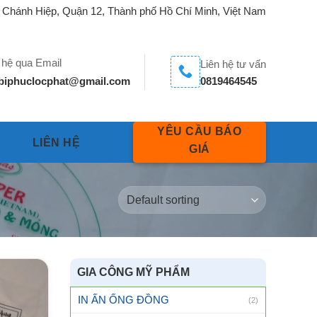
 Chánh Hiệp, Quận 12, Thành phố Hồ Chí Minh, Việt Nam
 hệ qua Email
Liên hệ tư vấn
biphuclocphat@gmail.com
0819464545
YÊU CẦU BÁO
LIÊN HỆ
GIÁ
GIA CÔNG MỸ PHẨM
IN ẤN ỐNG ĐỒNG
(2)