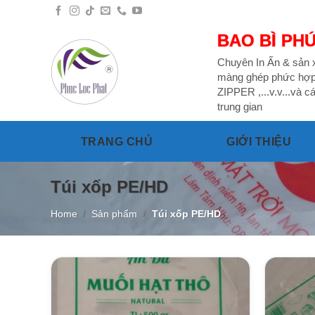
Skip
to
BAO BÌ PH
content
Chuyên In Ấn & sản x
màng ghép phức hợp b
ZIPPER ,...v.v...và cá
trung gian
TRANG CHỦ
GIỚI THIỆU
Túi xốp PE/HD
Home
/
Sản phẩm
/
Túi xốp PE/HD