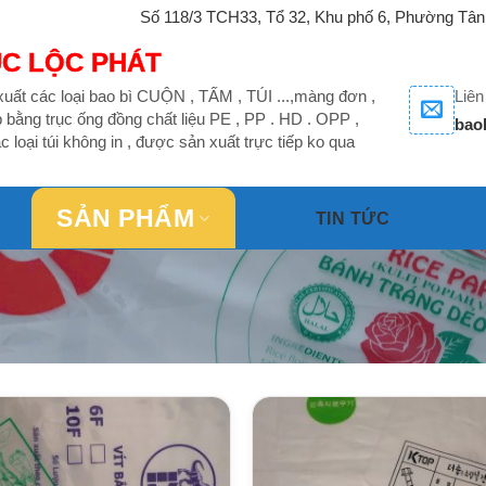
Số 118/3 TCH33, Tổ 32, Khu phố 6, Phường Tân
ÚC LỘC PHÁT
uất các loại bao bì CUỘN , TẤM , TÚI ...,màng đơn ,
Liên
ằng trục ống đồng chất liệu PE , PP . HD . OPP ,
bao
c loại túi không in , được sản xuất trực tiếp ko qua
SẢN PHẨM
TIN TỨC