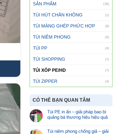
SẢN PHẨM
(39)
TÚI HÚT CHÂN KHÔNG
(1)
TÚI MÀNG GHÉP PHỨC HỢP
(8)
TÚI NIÊM PHONG
(6)
TÚI PP
(4)
TÚI SHOPPING
(7)
TÚI XỐP PE/HD
(7)
TÚI ZIPPER
(4)
CÓ THỂ BẠN QUAN TÂM
Túi PE in ấn – giải pháp bao bì
quảng bá thương hiệu hiệu quả
Túi niêm phong chống giả – giải